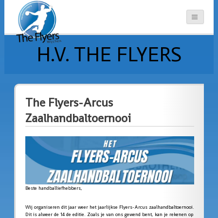
H.V. THE FLYERS
The Flyers-Arcus
Zaalhandbaltoernooi
Beste handballiefhebbers,
Wij organiseren dit jaar weer het jaarlijkse Flyers-Arcus zaalhandbaltoernooi.
Dit is alweer de 14 de editie. Zoals je van ons gewend bent, kan je rekenen op