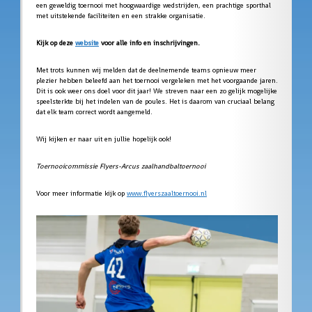
een geweldig toernooi met hoogwaardige wedstrijden, een prachtige sporthal
met uitstekende faciliteiten en een strakke organisatie.
Kijk op deze
website
voor alle info en inschrijvingen.
Met trots kunnen wij melden dat de deelnemende teams opnieuw meer
plezier hebben beleefd aan het toernooi vergeleken met het voorgaande jaren.
Dit is ook weer ons doel voor dit jaar! We streven naar een zo gelijk mogelijke
speelsterkte bij het indelen van de poules. Het is daarom van cruciaal belang
dat elk team correct wordt aangemeld.
Wij kijken er naar uit en jullie hopelijk ook!
Toernooicommissie Flyers-Arcus zaalhandbaltoernooi
Voor meer informatie kijk op
www.flyerszaaltoernooi.nl