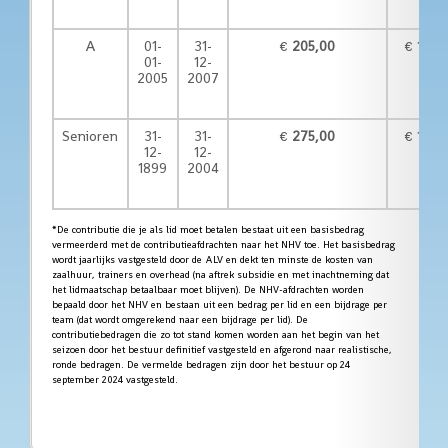
A
01-
31-
€
205,00
€ 120,
01-
12-
2005
2007
Senioren
31-
31-
€
275,00
€ 170,
12-
12-
1899
2004
*De contributie die je als lid moet betalen bestaat uit een basisbedrag
vermeerderd met de contributieafdrachten naar het NHV toe. Het basisbedrag
wordt jaarlijks vastgesteld door de ALV en dekt ten minste de kosten van
zaalhuur, trainers en overhead (na aftrek subsidie en met inachtneming dat
het lidmaatschap betaalbaar moet blijven). De NHV-afdrachten worden
bepaald door het NHV en bestaan uit een bedrag per lid en een bijdrage per
team (dat wordt omgerekend naar een bijdrage per lid). De
contributiebedragen die zo tot stand komen worden aan het begin van het
seizoen door het bestuur definitief vastgesteld en afgerond naar realistische,
ronde bedragen. De vermelde bedragen zijn door het bestuur op 24
september 2024 vastgesteld.