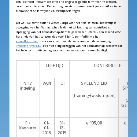
één keer voor 1 november of in drie ongeveer gelijke termijnen in oktober,
december en februari. De penningmeester communiceert per e-mail en in de
nieuwsbrief de termijnen en termijnbetalingen.
Let wel: De contributie is verschuldigd voor het hele seizoen. Tussentijdse
opzegging van het lidmaatschap leidt niet tot kwijting van contributie.
Opzegging van het lidmaatschap dient te geschieden uiterlijk een maand voor
het einde van het seizoen (dus voor 1 juni), schriftelijk via het
afmeldformulier
of via een email naar de secretaris van de vereniging
(
info@the-flyers.nl
). Het niet tijdig opzeggen van het lidmaatschap betekent dat
het hele contributiebedrag voor het nieuwe seizoen is verschuldigd.
LEEFTIJD
CONTRIBUTIE
NHV
VAN
TOT
SPELEND LID
NIET
indeling
SPELE
(training+wedstrijden)
(allee
training
F /
01-
31-
€
105,00
€ 100,
Kabouter
01-
12-
2018
2019