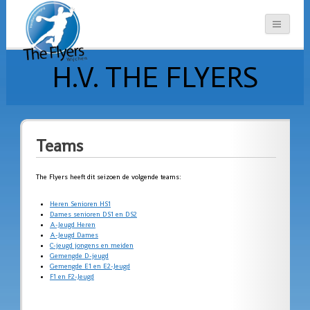
H.V. THE FLYERS
Teams
The Flyers heeft dit seizoen de volgende teams:
Heren Senioren HS1
Dames senioren DS1 en DS2
A-Jeugd Heren
A-Jeugd Dames
C-jeugd jongens en meiden
Gemengde D-jeugd
Gemengde E1 en E2-Jeugd
F1 en F2-Jeugd