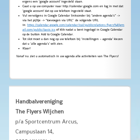
ergens een ‘google account’ ingesteld staan.
Gaat u op uw computer naar http://calendar.google.com en log in met dat
‘google account’ dat op uw telefoon ingesteld staat.
Vul vervolgens in Google Calendar linksonder bij “andere agenda’s” ->
via het pijltje -> “toevoegen via URL” de volgende URL
in:
https://calendar.google.com/calendar/ical/publicrelations.flyers%40gm
ail.com/public/basic.ics
of klik nadat u bent ingelogd in Google Calendar
op de button Add to Google Calendar.
Tot slot moet u dan nog op uw telefoon bij ‘instellingen – agenda’ kiezen
dat u ‘alle agenda’s’ wilt zien.
Klaar!
Vanaf nu ziet u automatisch in uw agenda alle activiteiten van The Flyers!
Handbalvereniging
The Flyers Wijchen
p/a Sportcentrum Arcus,
Campuslaan 14,