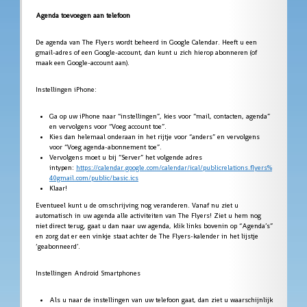
Agenda toevoegen aan telefoon
De agenda van The Flyers wordt beheerd in Google Calendar. Heeft u een
gmail-adres of een Google-account, dan kunt u zich hierop abonneren (of
maak een Google-account aan).
Instellingen iPhone:
Ga op uw iPhone naar “instellingen”, kies voor “mail, contacten, agenda”
en vervolgens voor “Voeg account toe”.
Kies dan helemaal onderaan in het rijtje voor “anders” en vervolgens
voor “Voeg agenda-abonnement toe”.
Vervolgens moet u bij “Server” het volgende adres
intypen:
https://calendar.google.com/calendar/ical/publicrelations.flyers%
40gmail.com/public/basic.ics
Klaar!
Eventueel kunt u de omschrijving nog veranderen. Vanaf nu ziet u
automatisch in uw agenda alle activiteiten van The Flyers! Ziet u hem nog
niet direct terug, gaat u dan naar uw agenda, klik links bovenin op “Agenda’s”
en zorg dat er een vinkje staat achter de The Flyers-kalender in het lijstje
‘geabonneerd’.
Instellingen Android Smartphones
Als u naar de instellingen van uw telefoon gaat, dan ziet u waarschijnlijk